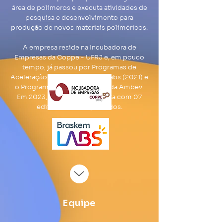
área de polímeros e executa atividades de
pesquisa e desenvolvimento para
produção de novos materiais poliméricos.
A empresa reside na Incubadora de
Empresas da Coppe - UFRJ e, em pouco
tempo, já passou por Programas de
Aceleração, como o Braskem Labs (2021) e
o Programa 100+labs (2022), da Ambev.
Em 2023, a BioBeads® já conta com 07
editais de P&DI aprovados.
Equipe