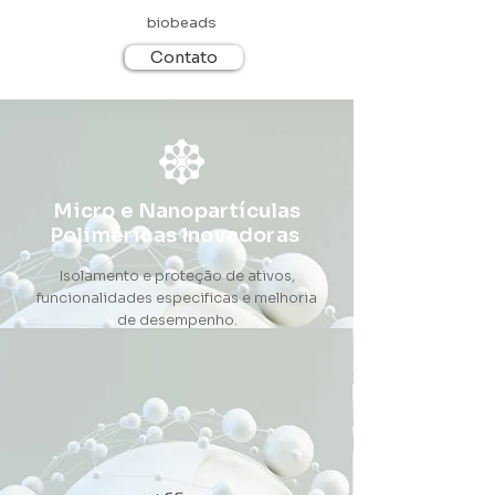
biobeads
Contato
Micro e Nanopartículas
Poliméricas Inovadoras
Isolamento e proteção de ativos,
funcionalidades especificas e melhoria
de desempenho.